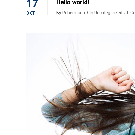
17
Hello world!
By
Pobermann
In
Uncategorized
0 C
OKT.