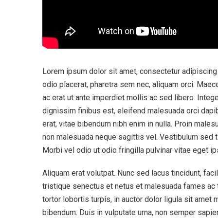
Lorem ipsum dolor sit amet, consectetur adipiscing
odio placerat, pharetra sem nec, aliquam orci. Maecen
ac erat ut ante imperdiet mollis ac sed libero. Integ
dignissim finibus est, eleifend malesuada orci dap
erat, vitae bibendum nibh enim in nulla. Proin malesu
non malesuada neque sagittis vel. Vestibulum sed 
Morbi vel odio ut odio fringilla pulvinar vitae eget i
Aliquam erat volutpat. Nunc sed lacus tincidunt, faci
tristique senectus et netus et malesuada fames ac tu
tortor lobortis turpis, in auctor dolor ligula sit amet 
bibendum. Duis in vulputate urna, non semper sapien