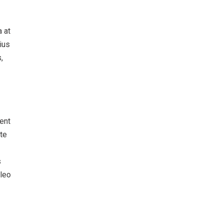
a at
ius
,
sent
ate
s
 leo