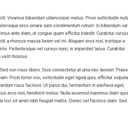
lit. Vivamus bibendum ullamcorper metus. Proin sollicitudin null
celerisque eros ornare sem condimentum rutrum. In bibendum var
imus ante diam, ut congue quam efficitur blandit. Curabitur cursus
elit, a rhoncus massa lorem vel mi. Aliquam eros nisl, tristique a
felis. Pellentesque vel cursus nunc, in imperdiet lacus. Curabitur
velit rhoncus.
. Sed non risus libero. Duis consectetur at urna nec laoreet. Prae
m. Proin tortor nisi, sollicitudin eget ligula quis, efficitur vulput
rdum risus facilisis. Ut purus dui, fermentum in eleifend eget,
oncus eros non, hendrerit metus. Nulla euismod maximus diam qui
 nisi sit amet nibh feugiat mattis. Donec vel facilisis diam. Sed