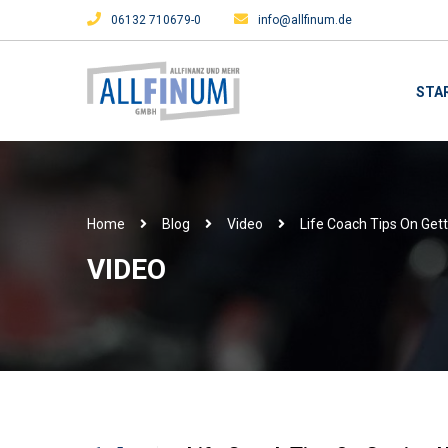
06132 710679-0
info@allfinum.de
STA
Home
Blog
Video
Life Coach Tips On Get
VIDEO