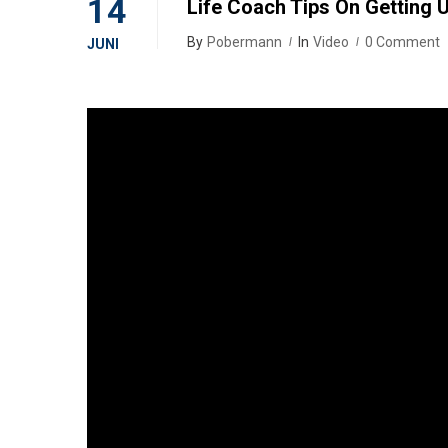
14
Life Coach Tips On Getting 
By
Pobermann
In
Video
0 Comment
JUNI