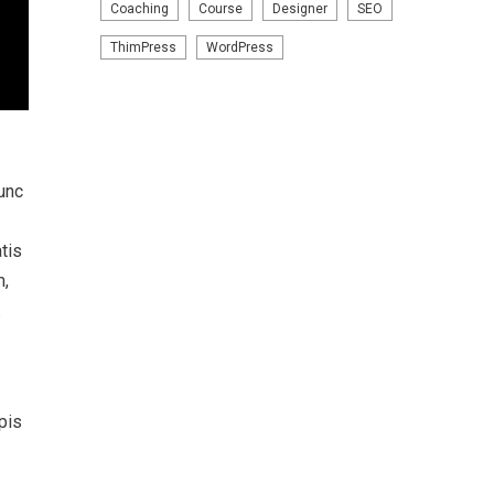
Coaching
Course
Designer
SEO
ThimPress
WordPress
Nunc
tis
m,
.
pis