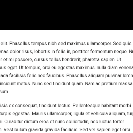
 elit. Phasellus tempus nibh sed maximus ullamcorper. Sed quis
as dolor risus, lobortis in felis in, porttitor fermentum neque. 
er et mi posuere, cursus tellus hendrerit, pharetra sapien. Ut
ibus eget. Ut tempus, orci eu egestas maximus, nulla diam venena
ada facilisis felis nec faucibus. Phasellus aliquam pulvinar lore
tincidunt metus. Nunc sed tincidunt quam. Nam ac pretium massa
psum.
lisis ex consequat, tincidunt lectus. Pellentesque habitant morbi
rpis egestas. Mauris ullamcorper, ligula et vehicula aliquam, tur
mi. Curabitur dictum eros et nunc sollicitudin, nec luctus tortor
. Vestibulum gravida gravida facilisis. Sed vel sapien eget orci