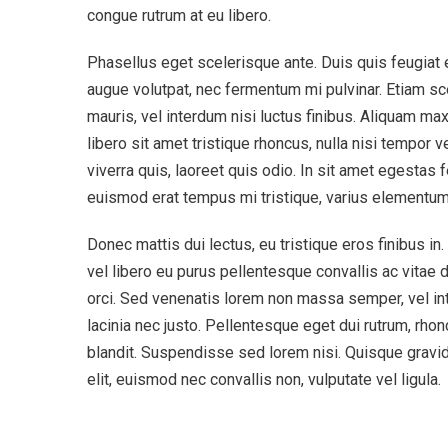
congue rutrum at eu libero.
Phasellus eget scelerisque ante. Duis quis feugiat e
augue volutpat, nec fermentum mi pulvinar. Etiam s
mauris, vel interdum nisi luctus finibus. Aliquam max
libero sit amet tristique rhoncus, nulla nisi tempor v
viverra quis, laoreet quis odio. In sit amet egestas 
euismod erat tempus mi tristique, varius elementum 
Donec mattis dui lectus, eu tristique eros finibus in
vel libero eu purus pellentesque convallis ac vitae dia
orci. Sed venenatis lorem non massa semper, vel inte
lacinia nec justo. Pellentesque eget dui rutrum, rh
blandit. Suspendisse sed lorem nisi. Quisque gravida
elit, euismod nec convallis non, vulputate vel ligula.